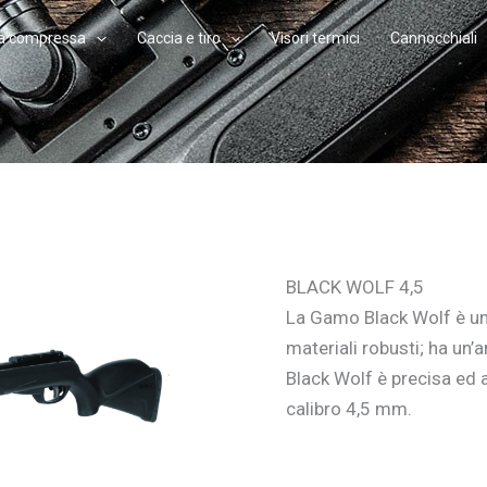
ia compressa
Caccia e tiro
Visori termici
Cannocchiali
BLACK WOLF 4,5
La Gamo Black Wolf è un
materiali robusti; ha un’a
Black Wolf è precisa ed a
calibro 4,5 mm.