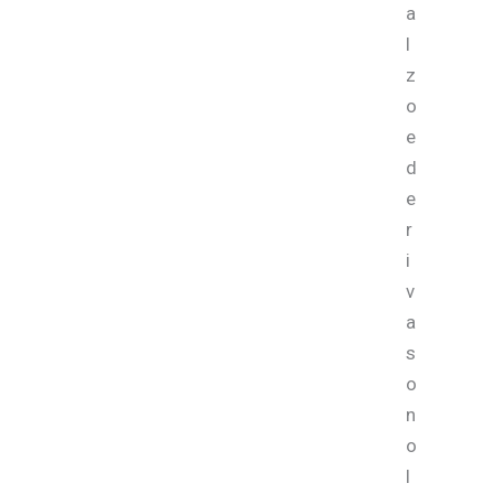
a
l
z
o
e
d
e
r
i
v
a
s
o
n
o
l