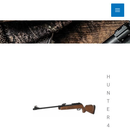
Vai
MAI
al
MEN
contenuto
H
U
N
T
E
R
4