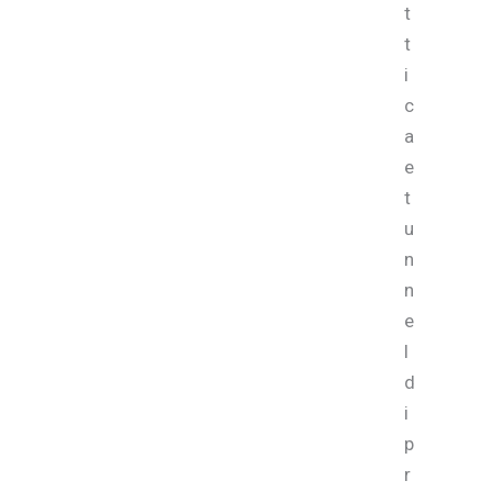
t
t
i
c
a
e
t
u
n
n
e
l
d
i
p
r