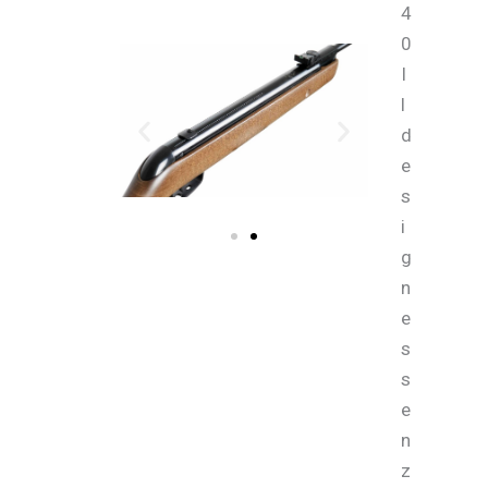
4
0
I
l
d
e
s
i
g
n
e
s
s
e
n
z