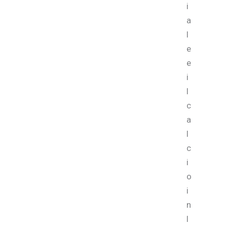
i
a
l
e
e
i
l
c
a
l
c
i
o
i
n
l