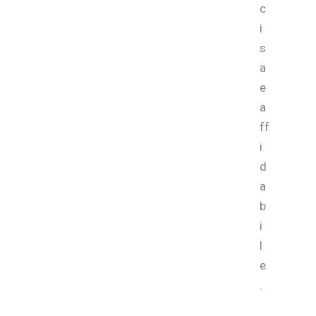
c
i
s
a
e
a
ff
i
d
a
b
i
l
e
.