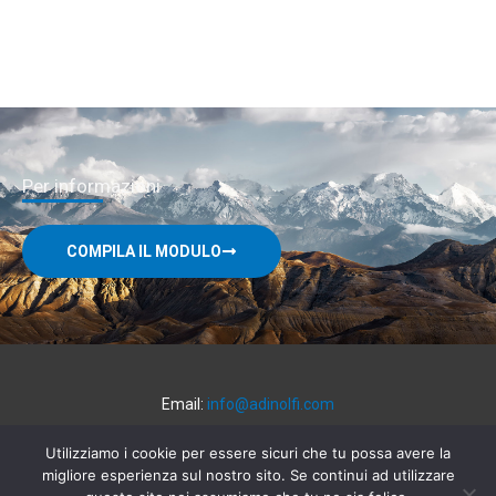
Per informazioni
COMPILA IL MODULO
Email:
info@adinolfi.com
Utilizziamo i cookie per essere sicuri che tu possa avere la
Adinolfi Srl
- REA MB-1204003 - P. iva 00886300961 - Cap. soc.
migliore esperienza sul nostro sito. Se continui ad utilizzare
i. v. € 100.000 -
Privacy policy
|
Cookies Policy