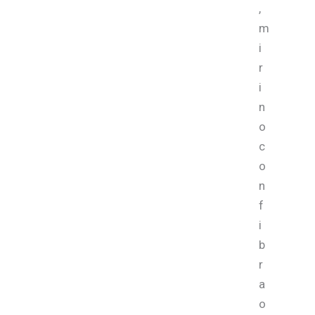
,
m
i
r
i
n
o
c
o
n
f
i
b
r
a
o