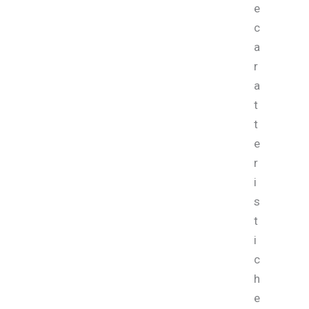
e
c
a
r
a
t
t
e
r
i
s
t
i
c
h
e