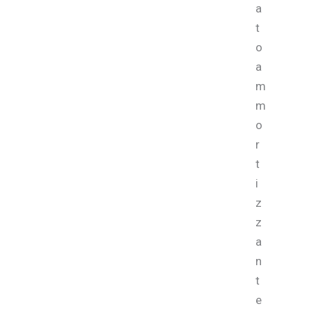
a
t
o
a
m
m
o
r
t
i
z
z
a
n
t
e