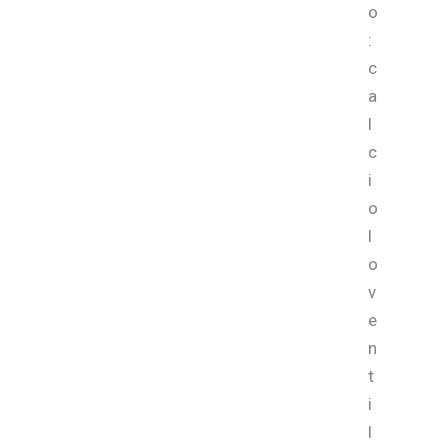
o
:
c
a
l
c
i
o
l
o
v
e
n
t
i
l