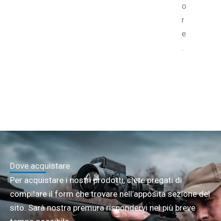
o
r
e
.
Dove acquistare
Per acquistare i nostri prodotti, siete pregati di
compilare il form che trovare nell’apposita sezione del
sito. Sarà nostra premura rispondervi nel più breve