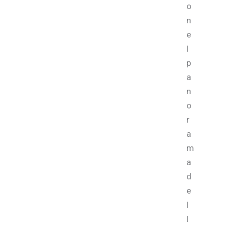
o
n
e
l
p
a
n
o
r
a
m
a
d
e
l
l