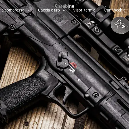
Carabine
ria compressa
Caccia e tiro
Visori termici
Cannocchiali