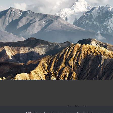
Adinolfi Srl
- REA MB-12040