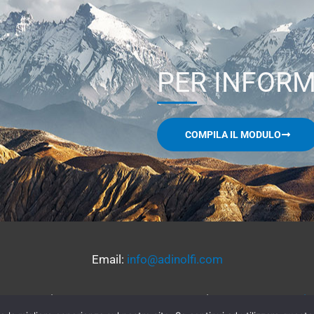
PER INFORM
COMPILA IL MODULO
Email:
info@adinolfi.com
03 - P. iva 00886300961 - Cap. soc. i. v. € 100.000 -
Priv